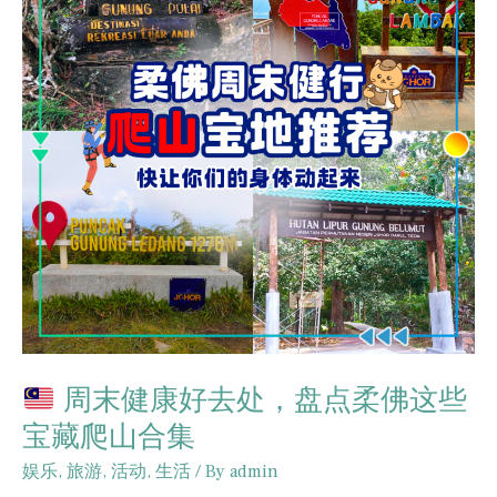
周末健康好去处，盘点柔佛这些
宝藏爬山合集
娱乐
,
旅游
,
活动
,
生活
/ By
admin