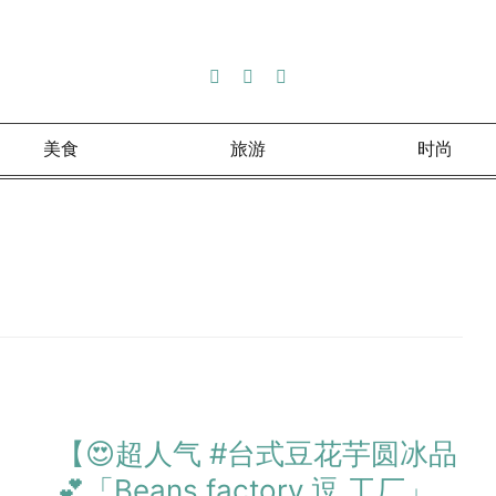
美食
旅游
时尚
【😍超人气 #台式豆花芋圆冰品
💕「Beans.factory 逗.工厂」