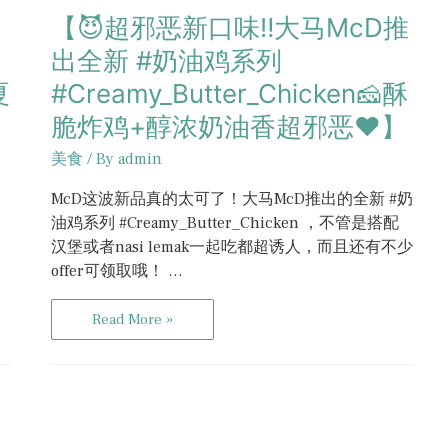
【😈超邪恶新口味‼️大马McD推
出全新 #奶油鸡系列
夏
#Creamy_Butter_Chicken🧀酥
脆炸鸡+醇浓奶油香超邪恶❤️】
美食
/ By
admin
McD这波新品真的太可了！大马McD推出的全新 #奶
油鸡系列 #Creamy_Butter_Chicken ，不管是搭配
汉堡或者nasi lemak一起吃都超诱人，而且还有不少
offer可领取哦！ …
Read More »