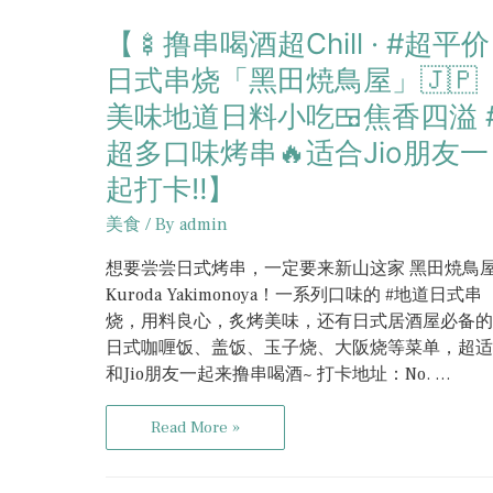
【🍢撸串喝酒超Chill · #超平价
日式串烧「黑田焼鳥屋」🇯🇵
美味地道日料小吃🍱焦香四溢 
超多口味烤串🔥适合Jio朋友一
起打卡‼️】
美食
/ By
admin
想要尝尝日式烤串，一定要来新山这家 黑田焼鳥
Kuroda Yakimonoya！一系列口味的 #地道日式串
烧，用料良心，炙烤美味，还有日式居酒屋必备的
日式咖喱饭、盖饭、玉子烧、大阪烧等菜单，超适
和Jio朋友一起来撸串喝酒~ 打卡地址：No. …
Read More »