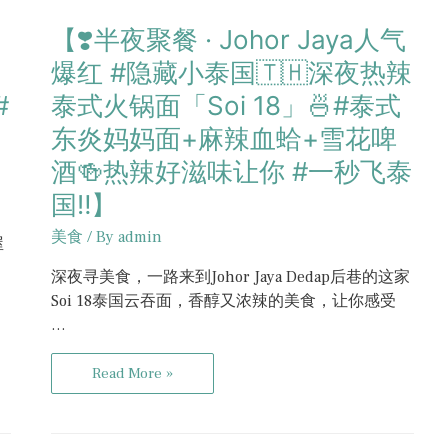
【❣️半夜聚餐 · Johor Jaya人气
爆红 #隐藏小泰国🇹🇭深夜热辣
#
泰式火锅面「Soi 18」🍜#泰式
东炎妈妈面+麻辣血蛤+雪花啤
酒🍻热辣好滋味让你 #一秒飞泰
国‼️】
美食
/ By
admin
屋
深夜寻美食，一路来到Johor Jaya Dedap后巷的这家
Soi 18泰国云吞面，香醇又浓辣的美食，让你感受
…
Read More »