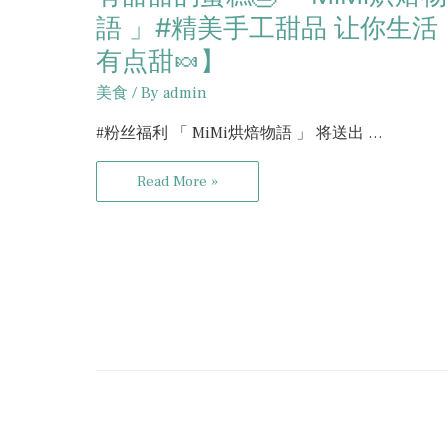
語 」#精美手工甜品 让你生活
有点甜🍬】
美食
/ By
admin
#粉丝福利 「 MiMi烘焙物語 」 将送出 …
Read More »