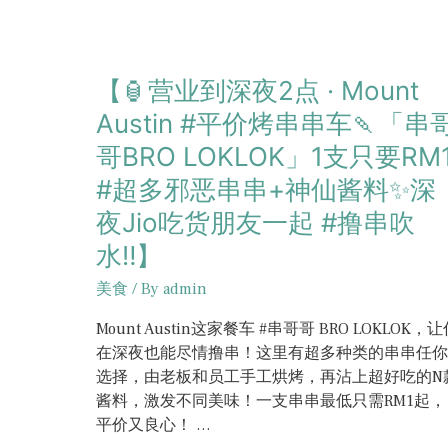
【🏮营业到深夜2点 · Mount
Austin #平价烤串串车🍡「串
哥BRO LOKLOK」1支只要RM
#超多邪恶串串+神仙酱料✨深
夜Jio吃货朋友一起 #撸串吹
水‼️】
美食
/ By
admin
Mount Austin这家餐车 #串哥哥 BRO LOKLOK，
在深夜也能尽情撸串！这里有超多种类的串串任你
选择，由老板和员工手工烘烤，再沾上超好吃的N
酱料，激发不同美味！一支串串最低只需RM1起，
平价又良心！ …