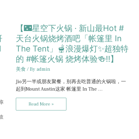
【🌃星空下火锅 · 新山最Hot #
哥
天台火锅烧烤酒吧「帐篷里 In
1
The Tent」🫕浪漫爆灯✨超独特
的 #帐篷火锅 烧烤体验🍻‼️】
美食
/ By
admin
Jio另一半或朋友聚餐，别再去吃普通的火锅啦，一
起到Mount Austin这家 帐篷里 In The …
让你
Read More »
款