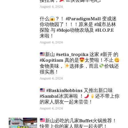
接拉满，
快去薅羊毛吧!
August 4, 2024
什么
？！ #ParadigmMall 变成迷
你动物园了！！！原来是 #城市丛林
探险 与 #Mojo动物农场及 #H.O.P.E
来啦！
August 4, 2024
新山 #setia_tropika 这家 #新开 的
#Kopitiam 真的是
太赞啦！不止
食物美味，
选择多，而且
价钱还
很实惠！
August 4, 2024
#BaskinRobbins 又推出新口味
#Sambal冰淇淋啦 ！
还不带上你
的家人朋友一起来尝尝！
August 4, 2024
新山必吃的几家Buffet火锅推荐！
快带上你的家人朋友一起去吧！