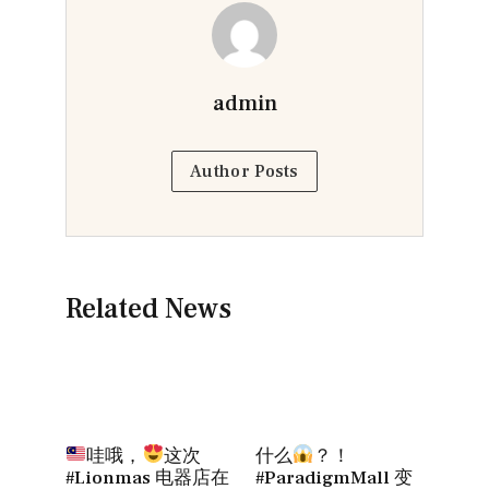
admin
Author Posts
Related News
哇哦，
这次
什么
？！
#Lionmas 电器店在
#ParadigmMall 变