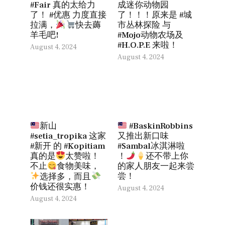
#Fair 真的太给力
成迷你动物园
了！ #优惠 力度直接
了！！！原来是 #城
市丛林探险 与
拉满，
快去薅
#Mojo动物农场及
羊毛吧!
#H.O.P.E 来啦！
August 4, 2024
August 4, 2024
新山
#BaskinRobbins
#setia_tropika 这家
又推出新口味
#新开 的 #Kopitiam
#Sambal冰淇淋啦
真的是
太赞啦！
！
还不带上你
的家人朋友一起来尝
不止
食物美味，
尝！
选择多，而且
价钱还很实惠！
August 4, 2024
August 4, 2024