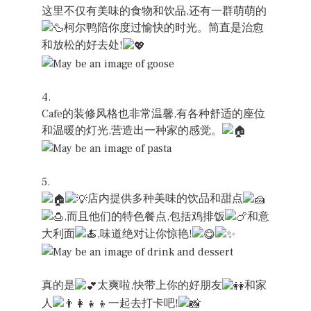
这里不仅有美味的食物和饮品,还有一群萌萌的
柯尔鸭陪你度过愉快的时光。简直是治愈
和放松的好去处!
4.
Cafe的装修风格也非常温馨,有各种舒适的座位
和温暖的灯光,营造出一种家的感觉。
5.
店内提供多种美味的饮品和甜点
,而且他们的特色餐点,包括鸡排饭
和意
大利面
,味道绝对让你惊艳!
真的是
太爽啦,快带上你的好朋友
和家
人
一起去打卡吧!