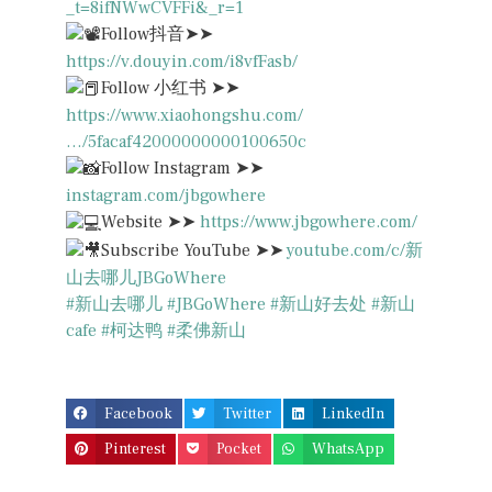
_t=8ifNWwCVFFi&_r=1
Follow抖音➤➤
https://v.douyin.com/i8vfFasb/
Follow 小红书 ➤➤
https://www.xiaohongshu.com/
…/5facaf42000000000100650c
Follow Instagram ➤➤
instagram.com/jbgowhere
Website ➤➤
https://www.jbgowhere.com/
Subscribe YouTube ➤➤
youtube.com/c/新
山去哪儿JBGoWhere
#新山去哪儿
#JBGoWhere
#新山好去处
#新山
cafe
#柯达鸭
#柔佛新山
Facebook
Twitter
LinkedIn
Pinterest
Pocket
WhatsApp